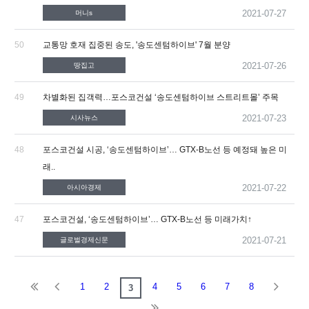
2021-07-27
머니s
50
교통망 호재 집중된 송도, '송도센텀하이브' 7월 분양
2021-07-26
땅집고
49
차별화된 집객력…포스코건설 ‘송도센텀하이브 스트리트몰’ 주목
2021-07-23
시사뉴스
48
포스코건설 시공, ‘송도센텀하이브’… GTX-B노선 등 예정돼 높은 미
래..
2021-07-22
아시아경제
47
포스코건설, ‘송도센텀하이브’… GTX-B노선 등 미래가치↑
2021-07-21
글로벌경제신문
1
2
4
5
6
7
8
3