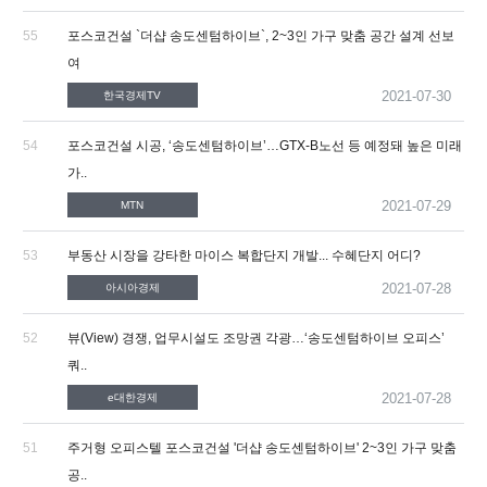
55
포스코건설 `더샵 송도센텀하이브`, 2~3인 가구 맞춤 공간 설계 선보
여
2021-07-30
한국경제TV
54
포스코건설 시공, ‘송도센텀하이브’…GTX-B노선 등 예정돼 높은 미래
가..
2021-07-29
MTN
53
부동산 시장을 강타한 마이스 복합단지 개발... 수혜단지 어디?
2021-07-28
아시아경제
52
뷰(View) 경쟁, 업무시설도 조망권 각광…‘송도센텀하이브 오피스’
쿼..
2021-07-28
e대한경제
51
주거형 오피스텔 포스코건설 '더샵 송도센텀하이브' 2~3인 가구 맞춤
공..