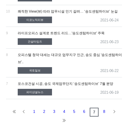
10
쾌적한 View(뷰) 따라 업무시설 인기 갈려… ‘송도센텀하이브’ 눈길
2021-06-24
이코노믹리뷰
9
라이프오피스 설계로 트렌드 리드…'송도센텀하이브' 주목
2021-06-23
건설타임즈
8
오피스텔 청약 대세는 대규모 업무지구 인근, 송도 중심 '송도센텀하이
브'..
2021-06-22
국토일보
7
포스코건설 시공, 송도 국제업무단지 ‘송도센텀하이브’ 7월 분양
2021-06-19
파이낸셜뉴스
1
2
3
4
5
6
8
7