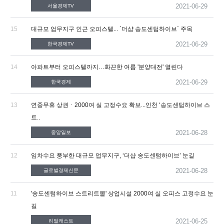
2021-06-29
서울경제TV
15
대규모 업무지구 인근 오피스텔... `더샵 송도센텀하이브` 주목
2021-06-29
한국경제TV
14
아파트부터 오피스텔까지…화끈한 여름 '분양대전' 열린다
2021-06-29
한국경제
13
연중무휴 상권ㆍ2000여 실 고정수요 확보...인천 ‘송도센텀하이브 스
트..
2021-06-28
중앙일보
12
임차수요 풍부한 대규모 업무지구, ‘더샵 송도센텀하이브’ 눈길
2021-06-28
글로벌경제신문
11
'송도센텀하이브 스트리트몰' 상업시설 2000여 실 오피스 고정수요 눈
길
2021-06-25
리얼캐스트